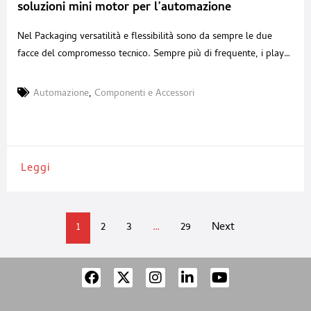
soluzioni mini motor per l’automazione
intelligente
Nel Packaging versatilità e flessibilità sono da sempre le due
facce del compromesso tecnico. Sempre più di frequente, i player
di settore si trovano a dover gestire lotti dal volume variabile e
grandi varietà di formati. In questo contesto, innovare significa
Automazione
,
Componenti e Accessori
ricercare la versatilità e il miglioramento di processo nei
componenti stessi, individuando quelli più
Leggi
1
2
3
…
29
Next