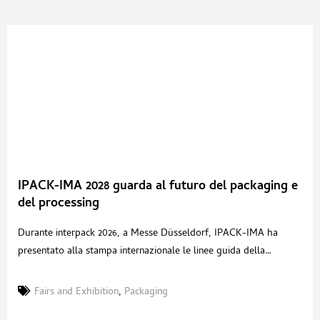
IPACK-IMA 2028 guarda al futuro del packaging e
del processing
Durante interpack 2026, a Messe Düsseldorf, IPACK-IMA ha
presentato alla stampa internazionale le linee guida della
prossima edizione, in programma a Fiera Milano dal 29 maggio al
1° giugno 2028. L’incontro, svoltosi l’8 maggio, ha offerto una
Fairs and Exhibition
,
Packaging
lettura ampia del progetto fieristico: dati di mercato, nuove