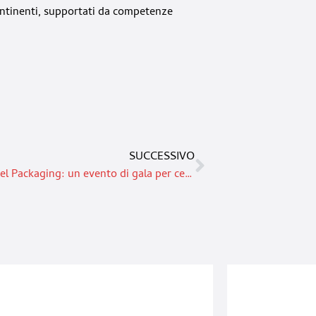
continenti, supportati da competenze
SUCCESSIVO
L’Anima del Packaging: un evento di gala per celebrare i 40 anni di UCIMA