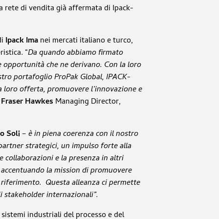
 rete di vendita già affermata di Ipack-
di
Ipack Ima
nei mercati italiano e turco,
istica. “
Da quando abbiamo firmato
le opportunità che ne derivano. Con la loro
ostro portafoglio ProPak Global, IPACK-
a loro offerta, promuovere l’innovazione e
a
Fraser Hawkes
Managing Director,
o Soli
–
è in piena coerenza con il nostro
artner strategici, un impulso forte alla
e collaborazioni e la presenza in altri
e, accentuando la mission di promuovere
di riferimento. Questa alleanza ci permette
gli stakeholder internazionali”.
sistemi industriali del processo e del