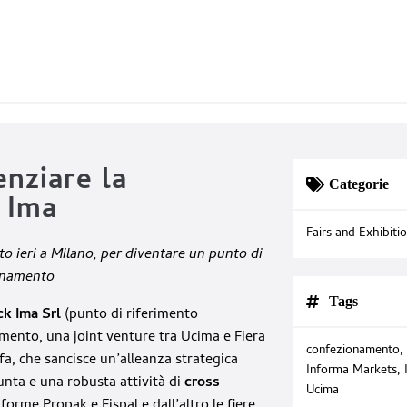
enziare la
Categorie
k Ima
Fairs and Exhibiti
to ieri a Milano, per diventare un punto di
ionamento
Tags
ck Ima Srl
(punto di riferimento
mento, una joint venture tra Ucima e Fiera
confezionamento
,
a, che sancisce un’alleanza strategica
Informa Markets
,
nta e una robusta attività di
cross
Ucima
aforme Propak e Fispal e dall’altro le fiere