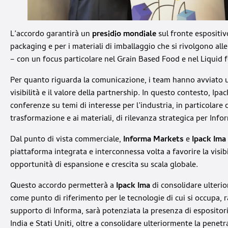
L’accordo garantirà un
presidio mondiale
sul fronte espositiv
packaging e per i materiali di imballaggio che si rivolgono all
– con un focus particolare nel Grain Based Food e nel Liquid 
Per quanto riguarda la comunicazione, i team hanno avviato u
visibilità e il valore della partnership. In questo contesto, I
conferenze su temi di interesse per l’industria, in particolare q
trasformazione e ai materiali, di rilevanza strategica per Info
Dal punto di vista commerciale,
Informa Markets
e
Ipack Ima
piattaforma integrata e interconnessa volta a favorire la visib
opportunità di espansione e crescita su scala globale.
Questo accordo permetterà a
Ipack Ima
di consolidare ulteri
come punto di riferimento per le tecnologie di cui si occupa, 
supporto di Informa, sarà potenziata la presenza di espositor
India e Stati Uniti, oltre a consolidare ulteriormente la pene