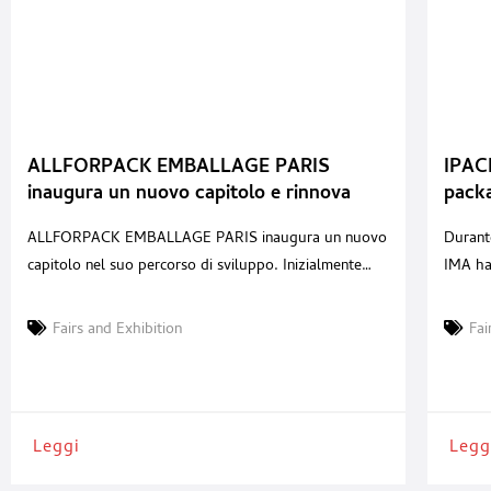
ALLFORPACK EMBALLAGE PARIS
IPACK
inaugura un nuovo capitolo e rinnova
packa
l'appuntamento con la filiera a fine
ALLFORPACK EMBALLAGE PARIS inaugura un nuovo
Durant
giugno 2027 a Paris Expo Porte de
capitolo nel suo percorso di sviluppo. Inizialmente
IMA ha 
Versailles
prevista dal 24 al 26 novembre 2026 presso il
guida 
Quartiere fieristico di Paris Nord Villepinte, la
Milano 
Fairs and Exhibition
Fai
prossima edizione di ALLFORPACK EMBALLAGE
svoltos
PARIS si svolgerà dal 29 giugno al 1° luglio 2027 a
progett
Paris Expo Porte de Versailles. Questa decisione
alleanz
strategica, assunta in
integra
Leggi
Legg