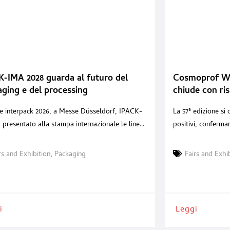
-IMA 2028 guarda al futuro del
Cosmoprof Wo
ging e del processing
chiude con ri
positivi e una
e interpack 2026, a Messe Düsseldorf, IPACK-
La 57ª edizione si
internazionale
presentato alla stampa internazionale le linee
positivi, conferma
della prossima edizione, in programma a Fiera
manifestazione per
dal 29 maggio al 1° giugno 2028. L’incontro,
anche in un contes
rs and Exhibition
,
Packaging
Fairs and Exhi
i l’8 maggio, ha offerto una lettura ampia del
conclusa con grand
o fieristico: dati di mercato, nuove iniziative,
Cosmoprof Worldw
e strategiche e una visione sempre più
ancora una volta 
ta
l’industria cosmet
i
Leggi
operatori da