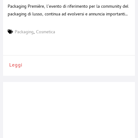
2026
Packaging Première, l’evento di riferimento per la community del
packaging di lusso, continua ad evolversi e annuncia importanti
novità per l’edizione 2026, in programma a Milano dal 19 al 21
maggio negli spazi di Allianz MiCo. L’evento amplia infatti il
Packaging
,
Cosmetica
proprio ecosistema con due nuove aree tematiche pensate per
favorire innovazione, sperimentazione e nuove collaborazioni:
Leggi