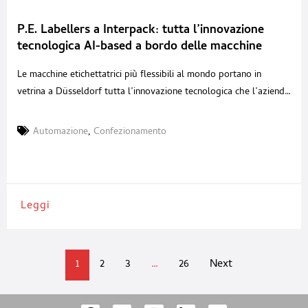
P.E. Labellers a Interpack: tutta l’innovazione
tecnologica AI-based a bordo delle macchine
etichettatrici
Le macchine etichettatrici più flessibili al mondo portano in
vetrina a Düsseldorf tutta l’innovazione tecnologica che l’azienda
mantovana ha saputo concepire, per renderle ancora più facili da
gestire e manutenere. Quest’anno ci sono tre validissimi motivi
Automazione
,
Confezionamento
per passare allo stand P.E. Labellers a Interpack 2026. In Hall 13
– A75 i visitatori in arrivo da
Leggi
1
2
3
…
26
Next