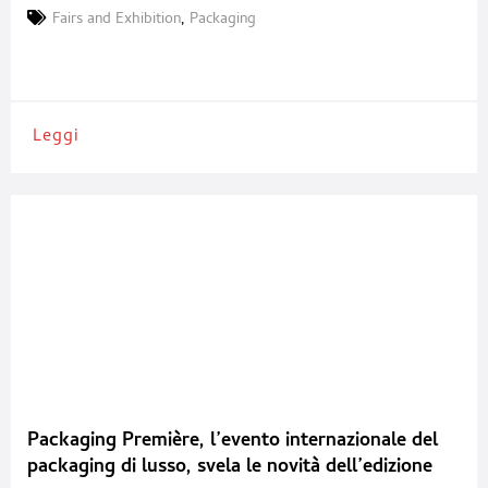
1° giugno 2028. L’incontro, svoltosi l’8 maggio, ha offerto una
Fairs and Exhibition
,
Packaging
lettura ampia del progetto fieristico: dati di mercato, nuove
iniziative, alleanze strategiche e una visione sempre più integrata
Leggi
Packaging Première, l’evento internazionale del
packaging di lusso, svela le novità dell’edizione