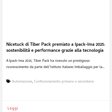
Nicetuck di Tiber Pack premiato a Ipack-Ima 2025:
sostenibilità e performance grazie alla tecnologia
Rockwell Automation
A Ipack-Ima 2025, Tiber Pack ha ricevuto un prestigioso
riconoscimento da parte dell’Istituto Italiano Imballaggio per la
sua soluzione brevettata Nicetuck: un sistema per il
confezionamento in cartone senza l’utilizzo di colla o nastro
Automazione
,
Confezionamento primario e secondario
adesivo. Un’innovazione che coniuga sostenibilità, efficienza e
automazione avanzata. “È un sistema che permette di chiudere le
scatole in modo ‘magico’, senza
Leggi