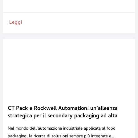
riconoscimento dei prodotti, la selezione e il riempimento tramite
robot, fino
Leggi
CT Pack e Rockwell Automation: un’alleanza
strategica per il secondary packaging ad alta
velocità
Nel mondo dell’automazione industriale applicata al food
packaging, la ricerca di soluzioni sempre più integrate e