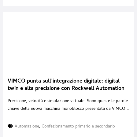
VIMCO punta sull’integrazione digitale: digital
twin e alta precisione con Rockwell Automation
Precisione, velocità e simulazione virtuale. Sono queste le parole
chiave della nuova macchina monoblocco presentata da VIMCO a
Ipack-Ima 2025, frutto della stretta collaborazione con Rockwell
Automation. Il sistema, altamente integrato, riunisce in un’unica
Automazione
,
Confezionamento primario e secondario
piattaforma il formato della scatola, la visione artificiale per il