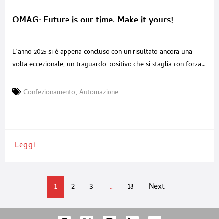
OMAG: Future is our time. Make it yours!
L’anno 2025 si è appena concluso con un risultato ancora una
volta eccezionale, un traguardo positivo che si staglia con forza
sullo sfondo di un anno oggettivamente complesso. La comunità
globale, infatti, ha dovuto fare i conti con la dolorosa eredità di
Confezionamento
,
Automazione
conflitti prolungati, come quello IsraeloPalestinese e quello
Russo-Ucraino, che hanno impattato profondamente non
Leggi
1
2
3
…
18
Next