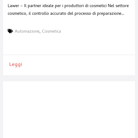
Lawer – Il partner ideale per i produttori di cosmetici Nel settore
cosmetico, il controllo accurato del processo di preparazione
delle ricette è un fattore strategico. Precisione, ripetibilità,
tracciabilità e sicurezza nella gestione delle polveri sono elementi
Automazione
,
Cosmetica
imprescindibili per garantire qualità del prodotto e tutela
dell’ambiente di lavoro. Lawer affianca i produttori di cosmetici
con
Leggi