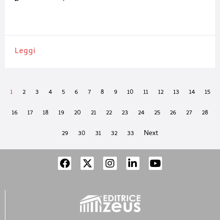
imprescindibili per garantire qualità del prodotto e tutela
dell’ambiente di lavoro. Lawer affianca i produttori di cosmetici
con
Leggi
1
2
3
4
5
6
7
8
9
10
11
12
13
14
15
16
17
18
19
20
21
22
23
24
25
26
27
28
29
30
31
32
33
Next