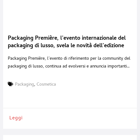
Packaging Première, l’evento internazionale del
packaging di lusso, svela le novità dell’edizione
2026
Packaging Première, l’evento di riferimento per la community del
packaging di lusso, continua ad evolversi e annuncia importanti
novità per l’edizione 2026, in programma a Milano dal 19 al 21
maggio negli spazi di Allianz MiCo. L’evento amplia infatti il
Packaging
,
Cosmetica
proprio ecosistema con due nuove aree tematiche pensate per
favorire innovazione, sperimentazione e nuove collaborazioni:
Leggi