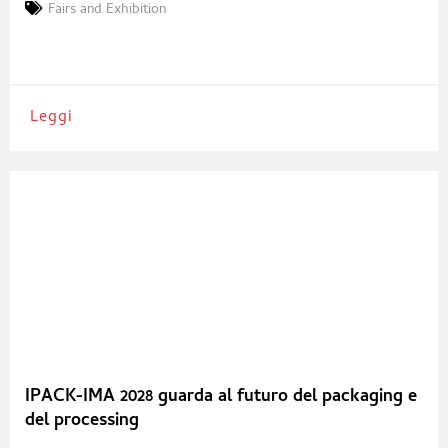
Villepinte, la prossima edizione di ALLFORPACK EMBALLAGE
Fairs and Exhibition
PARIS si svolgerà dal 29 giugno al 1° luglio 2027 a Paris Expo
Porte de Versailles. Questa decisione strategica, assunta in
Leggi
IPACK-IMA 2028 guarda al futuro del packaging e
del processing