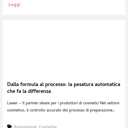
Leggi
Dalla formula al processo: la pesatura automatica
che fa la differenza
Lawer – Il partner ideale per i produttori di cosmetici Nel settore
cosmetico, il controllo accurato del processo di preparazione
delle ricette è un fattore strategico. Precisione, ripetibilità,
tracciabilità e sicurezza nella gestione delle polveri sono elementi
Automazione
,
Cosmetica