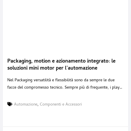
Packaging, motion e azionamento integrato: le
soluzioni mini motor per l’automazione
intelligente
Nel Packaging versatilità e flessibilità sono da sempre le due
facce del compromesso tecnico. Sempre più di frequente, i player
di settore si trovano a dover gestire lotti dal volume variabile e
grandi varietà di formati. In questo contesto, innovare significa
Automazione
,
Componenti e Accessori
ricercare la versatilità e il miglioramento di processo nei
componenti stessi, individuando quelli più