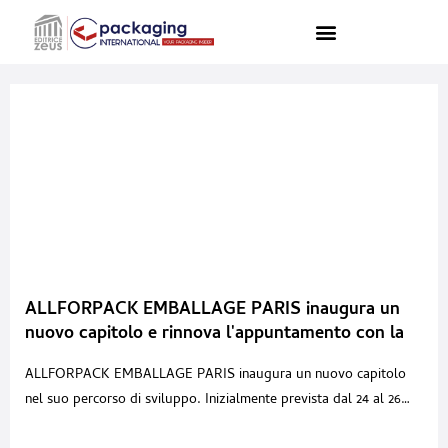
ALLFORPACK EMBALLAGE PARIS inaugura un
nuovo capitolo e rinnova l'appuntamento con la
filiera a fine giugno 2027 a Paris Expo Porte de
ALLFORPACK EMBALLAGE PARIS inaugura un nuovo capitolo
Versailles
nel suo percorso di sviluppo. Inizialmente prevista dal 24 al 26
novembre 2026 presso il Quartiere fieristico di Paris Nord