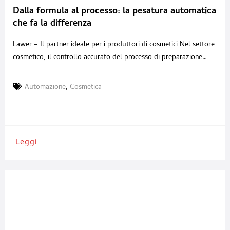
Dalla formula al processo: la pesatura automatica
che fa la differenza
Lawer – Il partner ideale per i produttori di cosmetici Nel settore
cosmetico, il controllo accurato del processo di preparazione
delle ricette è un fattore strategico. Precisione, ripetibilità,
tracciabilità e sicurezza nella gestione delle polveri sono elementi
Automazione
,
Cosmetica
imprescindibili per garantire qualità del prodotto e tutela
dell’ambiente di lavoro. Lawer affianca i produttori di cosmetici
con
Leggi