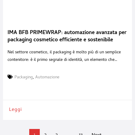
IMA BFB PRIMEWRAP: automazione avanzata per
packaging cosmetico efficiente e sostenibile
Nel settore cosmetico, il packaging è molto più di un semplice
contenitore: è il primo segnale di identità, un elemento che
comunica attenzione, qualità e stile già al primo sguardo. È qui
che si gioca una parte importante della relazione tra brand e
Packaging
,
Automazione
consumatore, motivo per cui le aziende cercano soluzioni capaci
di garantire precisione,
Leggi