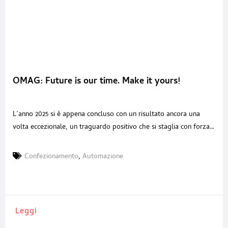
OMAG: Future is our time. Make it yours!
L’anno 2025 si è appena concluso con un risultato ancora una
volta eccezionale, un traguardo positivo che si staglia con forza
sullo sfondo di un anno oggettivamente complesso. La comunità
globale, infatti, ha dovuto fare i conti con la dolorosa eredità di
Confezionamento
,
Automazione
conflitti prolungati, come quello IsraeloPalestinese e quello
Russo-Ucraino, che hanno impattato profondamente non
Leggi