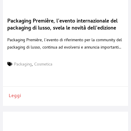
Packaging Première, l’evento internazionale del
packaging di lusso, svela le novità dell’edizione
2026
Packaging Première, l’evento di riferimento per la community del
packaging di lusso, continua ad evolversi e annuncia importanti
novità per l’edizione 2026, in programma a Milano dal 19 al 21
maggio negli spazi di Allianz MiCo. L’evento amplia infatti il
Packaging
,
Cosmetica
proprio ecosistema con due nuove aree tematiche pensate per
favorire innovazione, sperimentazione e nuove collaborazioni:
Leggi